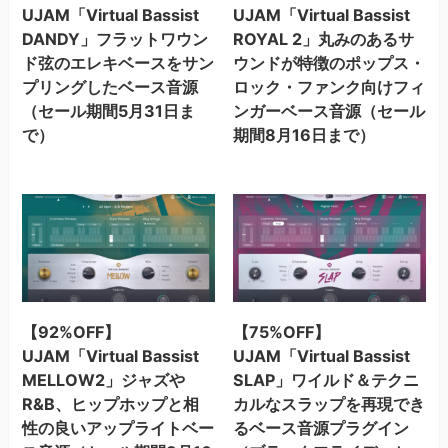
UJAM「Virtual Bassist
UJAM「Virtual Bassist
DANDY」フラットワウン
ROYAL 2」丸みのあるサ
ド弦のエレキベースをサン
ウンドが特徴のポップス・
プリングしたベース音源
ロック・ファンク向けフィ
（セール期間5月31日ま
ンガーベース音源（セール
で）
期間8月16日まで）
【92%OFF】
【75%OFF】
UJAM「Virtual Bassist
UJAM「Virtual Bassist
MELLOW2」ジャズや
SLAP」ワイルド＆テクニ
R&B、ヒップホップと相
カルなスラップを再現でき
性の良いアップライトベー
るベース音源プラグイン