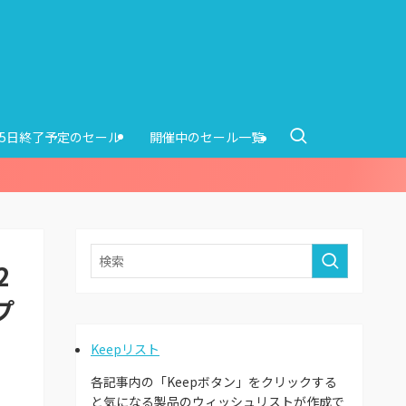
15日終了予定のセール
開催中のセール一覧
2
プ
Keepリスト
各記事内の「Keepボタン」をクリックする
と気になる製品のウィッシュリストが作成で