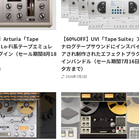
Arturia「Tape
【60%OFF】UVI「Tape Suite」
I」Lo-Fi系テープエミュレ
ナログテープサウンドにインスパ
グイン（セール期間8月18
アされ制作されたエフェクトプラ
）
インバンドル（セール期間7月16
夕方まで）
日
2026年7月2日