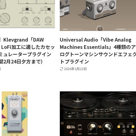
】Klevgrand「DAW
Universal Audio「Vibe Analog
e」LoFi加工に適したカセッ
Machines Essentials」4種類の
ミュレータープラグイン
ログトーンマシンサウンドエフェ
間2月24日夕方まで）
トプラグイン
日
2026年1月13日