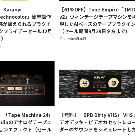
Karanyi
【61%OFF】Tone Empire「TM7
Technocolor」簡単操作
v2」ヴィンテージテープマシンを
質感が加えられるプラグイ
現したAIベースのテーププラグイ
クフライデーセール12月
（セール期間9月29日夕方まで）
で）
2025年9月30日
日
「Tape Machine 24」
【無料】「BPB Dirty VHS」 VHS
imediaのアナログテープエ
デオデッキ・ビデオカセットレコ
ョンエフェクト（セール
ダーのサウンドをシミュレートし