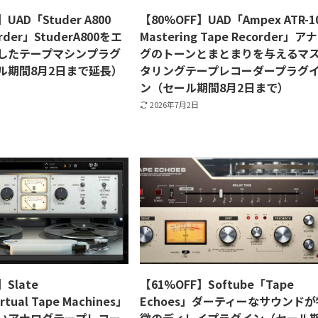
UAD「Studer A800
【80%OFF】UAD「Ampex ATR-1
order」StuderA800をエ
Mastering Tape Recorder」ア
したテープマシンプラグ
グのトーンとまとまりを与えるマ
ル期間8月2日まで延長）
タリングテープレコーダープラグ
ン（セール期間8月2日まで）
2026年7月2日
】Slate
【61%OFF】Softube「Tape
irtual Tape Machines」
Echoes」ダーティーなサウンドが