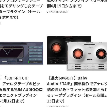
いアナログテープレコー
徴のディレイプラグイン（セール
種をモデリングしたテープ
間6月15日夕方まで）
タープラグイン（セール
2026年5月16日
4日夕方まで）
日
「LOFI-PITCH
【最大60%OFF】Baby
T」アナログテープのピッ
Audio「TAIP」簡単操作でアナロ
現するYUM AUDIOのロ
感の温かみ・ファット感を加えら
エフェクトプラグイン
るテーププラグイン（セール期間5
5月12日まで）
13日まで）
日
2026年4月15日