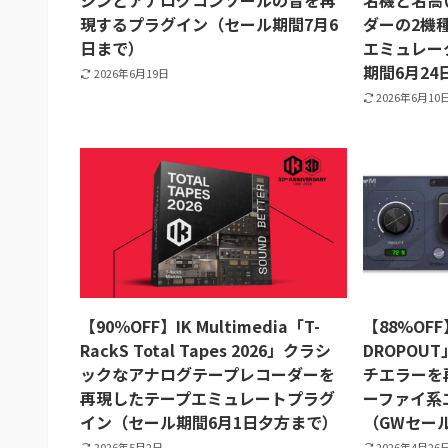
シンとアナログコンソールの音を再
名機と名高
現するプラグイン（セール期間7月6
ダーの2機
日まで）
エミュレー
期間6月2
2026年6月19日
2026年6月10
【90％OFF】IK Multimedia「T-
【88%OFF】
RackS Total Tapes 2026」クラシ
DROPOU
ックなアナログテープレコーダーを
チエラーを再
再現したテープエミュレートプラグ
ーファイ系
イン（セール期間6月1日夕方まで）
（GWセール
2026年5月2日
2026年4月26