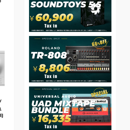
期
グ
れ
月