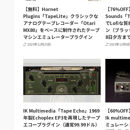
【無料】Hornet
【76%OFF】
Plugins「TapeLite」クラシックな
Sounds「
アナログテープレコーダー「Otari
でLofiな
MX80」をベースに制作されたテープ
ン（ブラッ
マシンエミュレータープラグイン
8日夕方ま
2025年12月25日
2025年12月8
IK Multimedia「Tape Echo」1969
【60%OFF】
年製Echoplex EP3を再現したテープ
Ik mult
エコープラグイン（通常99.99ドル）
ミュレーシ