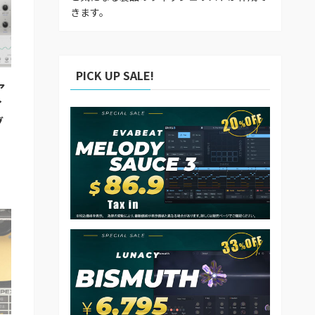
きます。
PICK UP SALE!
ア
イ
グ
日