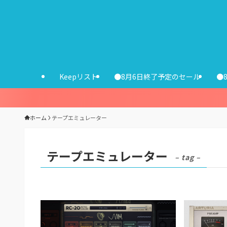
Keepリスト
●8月6日終了予定のセール
●
ホーム
テープエミュレーター
テープエミュレーター
– tag –