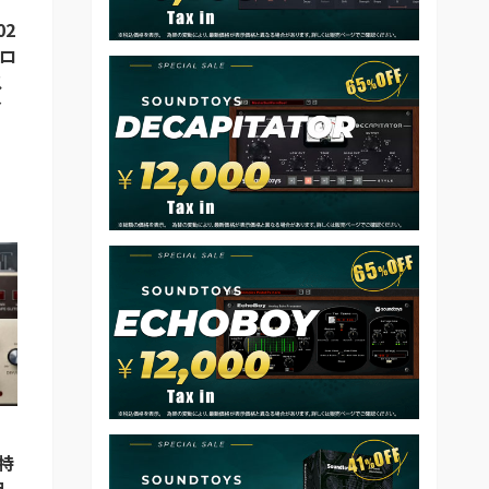
02
ナロ
ス
イ
特