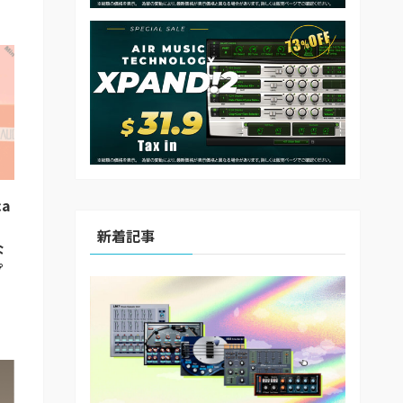
a
、
新着記事
な
プ