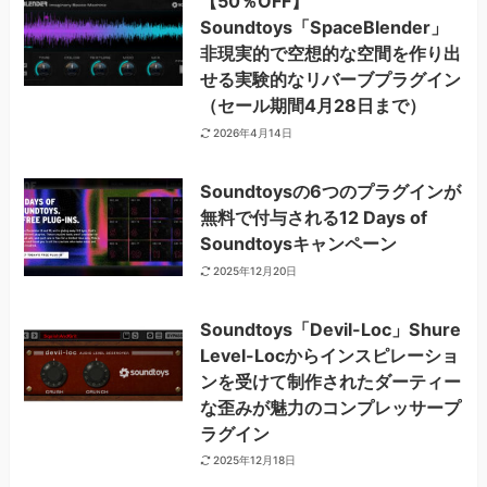
【50％OFF】
Soundtoys「SpaceBlender」
非現実的で空想的な空間を作り出
せる実験的なリバーブプラグイン
（セール期間4月28日まで）
2026年4月14日
Soundtoysの6つのプラグインが
無料で付与される12 Days of
Soundtoysキャンペーン
2025年12月20日
Soundtoys「Devil-Loc」Shure
Level-Locからインスピレーショ
ンを受けて制作されたダーティー
な歪みが魅力のコンプレッサープ
ラグイン
2025年12月18日