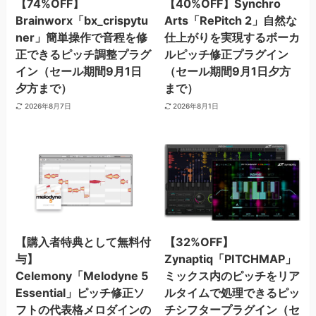
【74%OFF】
【40%OFF】Synchro
Brainworx「bx_crispytu
Arts「RePitch 2」自然な
ner」簡単操作で音程を修
仕上がりを実現するボーカ
正できるピッチ調整プラグ
ルピッチ修正プラグイン
イン（セール期間9月1日
（セール期間9月1日夕方
夕方まで）
まで）
2026年8月7日
2026年8月1日
【購入者特典として無料付
【32%OFF】
与】
Zynaptiq「PITCHMAP」
Celemony「Melodyne 5
ミックス内のピッチをリア
Essential」ピッチ修正ソ
ルタイムで処理できるピッ
フトの代表格メロダインの
チシフタープラグイン（セ