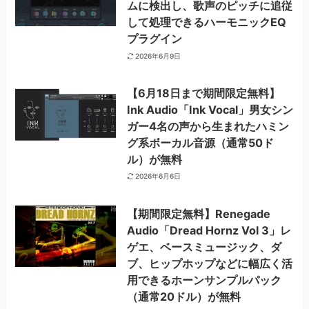
ムに検出し、歌声のピッチに追従
して処理できるハーモニックEQ
プラグイン
2026年6月9日
【6月18日まで期間限定無料】
Ink Audio「Ink Vocal」男女シン
ガー4名の声から生まれたハミン
グ系ボーカル音源（通常50ド
ル）が無料
2026年6月6日
【期間限定無料】Renegade
Audio「Dread Hornz Vol 3」レ
ゲエ、ベースミュージック、ダ
ブ、ヒップホップなどに幅広く活
用できるホーンサンプルパック
（通常20ドル）が無料