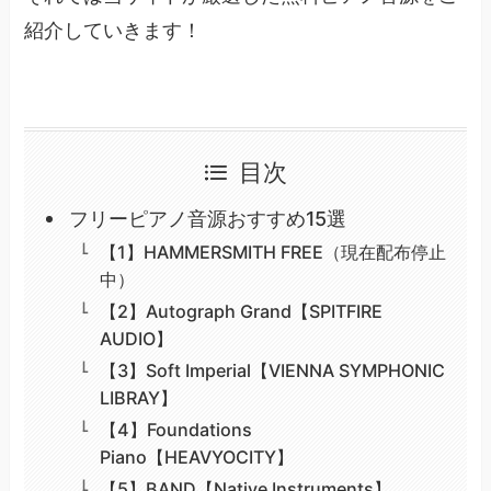
紹介していきます！
目次
フリーピアノ音源おすすめ15選
【1】HAMMERSMITH FREE（現在配布停止
中）
【2】Autograph Grand【SPITFIRE
AUDIO】
【3】Soft Imperial【VIENNA SYMPHONIC
LIBRAY】
【4】Foundations
Piano【HEAVYOCITY】
【5】BAND【Native Instruments】