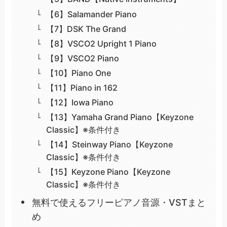
【6】Salamander Piano
【7】DSK The Grand
【8】VSCO2 Upright 1 Piano
【9】VSCO2 Piano
【10】Piano One
【11】Piano in 162
【12】Iowa Piano
【13】Yamaha Grand Piano【Keyzone
Classic】※条件付き
【14】Steinway Piano【Keyzone
Classic】※条件付き
【15】Keyzone Piano【Keyzone
Classic】※条件付き
無料で使えるフリーピアノ音源・VSTまと
め