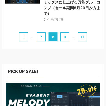
ミックスに仕上げる万能グルーコ
ンプ（セール期間8月20日夕方ま
で）
2026年7月17日
1
7
8
9
11
...
...
PICK UP SALE!