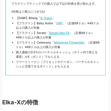
プラグインブティックでの購入では下記の特典を受け取れます。
(特典は１購入につき1点)
【DAW】Bitwig「
8-Track
」
【プラグイン】Baby Audio「
TAIP
」（定価99ドル）※49ドル
以上の購入が対象
【プラグイン】Serato「
Serato Hex FX
」（定価99ドル）
※99ドル以上の購入が対象
【プラグイン】Celemony「
Melodyne 5 Essential
」（定価99
ドル）※99ドル以上の購入が対象
購入価格の3.5％のバーチャルキャッシュ（サイト内で使える
通貨）が£（ポンド）でもらえる
リワードトークン（プリセットやクーポン、バーチャルキャッ
シュと交換できるポイント）がもらえる
Elka-Xの特徴