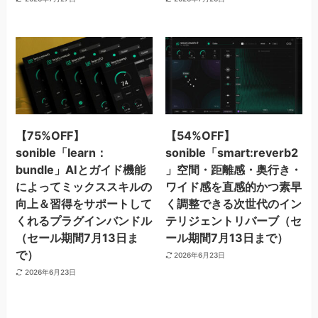
【75%OFF】
【54%OFF】
sonible「learn：
sonible「smart:reverb2
bundle」AIとガイド機能
」空間・距離感・奥行き・
によってミックススキルの
ワイド感を直感的かつ素早
向上＆習得をサポートして
く調整できる次世代のイン
くれるプラグインバンドル
テリジェントリバーブ（セ
（セール期間7月13日ま
ール期間7月13日まで）
で）
2026年6月23日
2026年6月23日