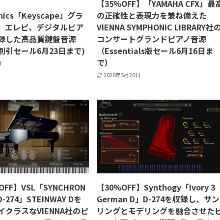
】
【35%OFF】「YAMAHA CFX」最
onics「Keyscape」グラ
の正確性と表現力を兼ね備えた
、エレピ、デジタルピア
VIENNA SYMPHONIC LIBRARY社
録した高品質鍵盤音源
コンサートグランドピアノ音源
割引セール6月23日まで)
（Essentials版セール6月16日ま
で）
日
2026年5月20日
FF】VSL「SYNCHRON
【30%OFF】Synthogy「Ivory 3
D-274」STEINWAY Dを
German D」D-274を収録し、サ
クラスなVIENNA社のピ
リングとモデリングを融合させた