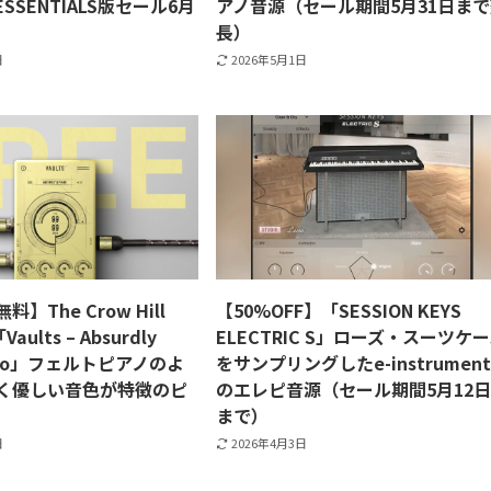
SSENTIALS版セール6月
アノ音源（セール期間5月31日ま
長）
日
2026年5月1日
】The Crow Hill
【50%OFF】「SESSION KEYS
aults – Absurdly
ELECTRIC S」ローズ・スーツケ
iano」フェルトピアノのよ
をサンプリングしたe-instrument
く優しい音色が特徴のピ
のエレピ音源（セール期間5月12
まで）
日
2026年4月3日