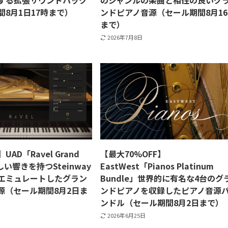
する拡張サウンドパック
のジャンルの楽曲と相性の良いグ
間8月1日17時まで）
ンドピアノ音源（セール期間8月1
まで）
2026年7月8日
UAD「Ravel Grand
【最大70%OFF】
しい響きを持つSteinway
EastWest「Pianos Platinum
Bをエミュレートしたグラン
Bundle」世界的に有名な4台のグ
源（セール期間8月2日ま
ンドピアノを収録したピアノ音源
ンドル（セール期間8月2日まで）
2026年6月25日