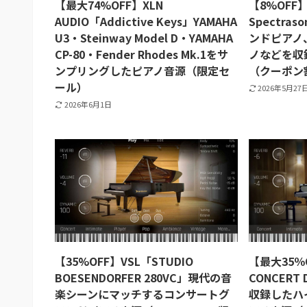
【最大74%OFF】XLN
【8%OFF
AUDIO「Addictive Keys」YAMAHA
Spectras
U3・Steinway Model D・YAMAHA
ンドピアノ
CP-80・Fender Rhodes Mk.1をサ
ノなどを収
ンプリングしたピアノ音源（限定セ
（クーポン
ール）
2026年5月27
2026年6月1日
【35%OFF】VSL「STUDIO
【最大35％O
BOESENDORFER 280VC」現代の音
CONCERT 
楽シーンにマッチするコンサートグ
収録したハイ