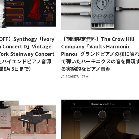
FF】Synthogy「Ivory
【期間限定無料】The Crow Hill
n Concert D」Vintage
Company「Vaults Harmonic
York Steinway Concert
Piano」グランドピアノの弦に触
たハイエンドピアノ音源
て弾いたハーモニクスの音を再現
間8月5日まで）
る実験的なピアノ音源
2026年7月27日