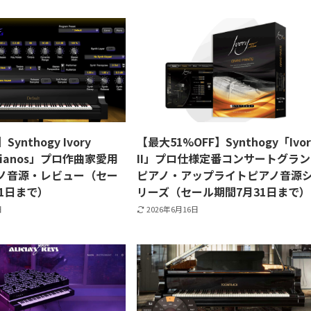
Synthogy Ivory
【最大51%OFF】Synthogy「Ivor
dPianos」プロ作曲家愛用
II」プロ仕様定番コンサートグラ
ノ音源・レビュー（セー
ピアノ・アップライトピアノ音源
1日まで）
リーズ（セール期間7月31日まで）
日
2026年6月16日