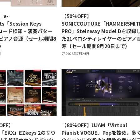
】e-
【50％OFF】
ts「Session Keys
SONICCOUTURE「HAMMERSMIT
Y」コード検知・演奏パター
PRO」Steinway Model Dを収録
ピアノ音源（セール期間8
た21ベロシティレイヤーのピアノ
）
源（セール期間8月20日まで）
日
2026年7月24日
OFF】
【80%OFF】UJAM「Virtual
k「EKX」EZkeys 2のサウ
Pianist VOGUE」Popを始め、多