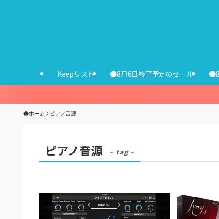
Keepリスト
●8月6日終了予定のセール
●
ホーム
ピアノ音源
ピアノ音源
– tag –