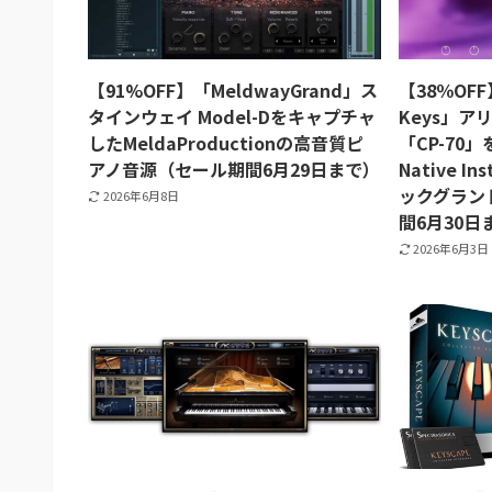
【91%OFF】「MeldwayGrand」ス
【38％OFF】「
タインウェイ Model-Dをキャプチャ
Keys」
したMeldaProductionの高音質ピ
「CP-70
アノ音源（セール期間6月29日まで）
Native I
ックグラン
2026年6月8日
間6月30日
2026年6月3日