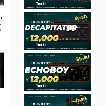
H
し
音
く