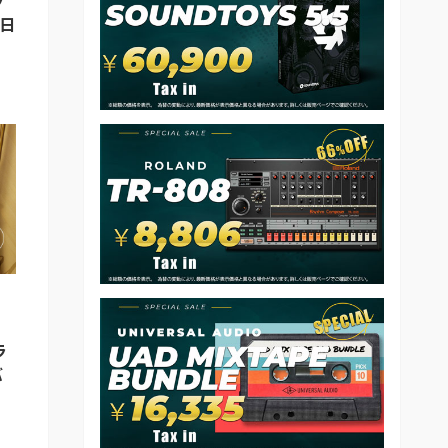
ラ
6日
ラ
バ