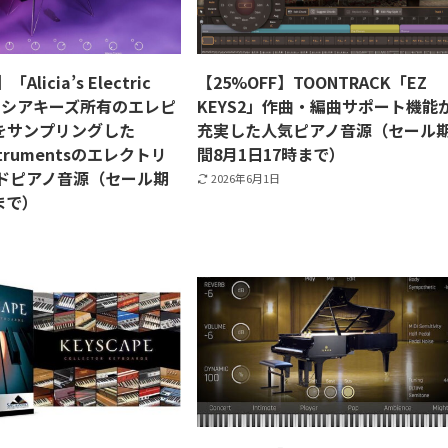
Alicia’s Electric
【25%OFF】TOONTRACK「EZ
アリシアキーズ所有のエレピ
KEYS2」作曲・編曲サポート機能
」をサンプリングした
充実した人気ピアノ音源（セール
nstrumentsのエレクトリ
間8月1日17時まで）
ドピアノ音源（セール期
2026年6月1日
まで）