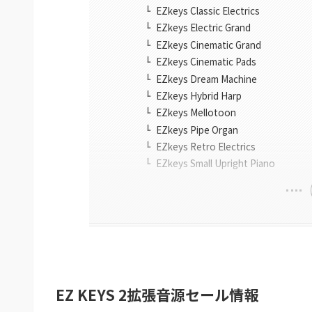
EZkeys Classic Electrics
EZkeys Electric Grand
EZkeys Cinematic Grand
EZkeys Cinematic Pads
EZkeys Dream Machine
EZkeys Hybrid Harp
EZkeys Mellotoon
EZkeys Pipe Organ
EZkeys Retro Electrics
EZkeys Small Upright Piano
EZ KEYS 2拡張音源セール情報