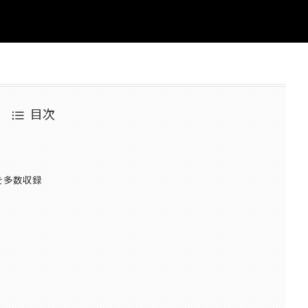
目次
を多数収録