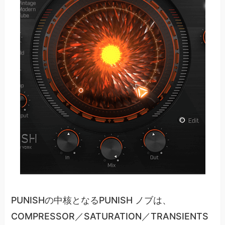
PUNISHの中核となるPUNISH ノブは、
COMPRESSOR／SATURATION／TRANSIENTS