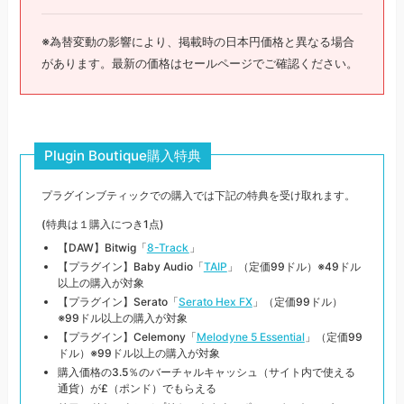
※為替変動の影響により、掲載時の日本円価格と異なる場合
があります。最新の価格はセールページでご確認ください。
Plugin Boutique購入特典
プラグインブティックでの購入では下記の特典を受け取れます。
(特典は１購入につき1点)
【DAW】Bitwig「
8-Track
」
【プラグイン】Baby Audio「
TAIP
」（定価99ドル）※49ドル
以上の購入が対象
【プラグイン】Serato「
Serato Hex FX
」（定価99ドル）
※99ドル以上の購入が対象
【プラグイン】Celemony「
Melodyne 5 Essential
」（定価99
ドル）※99ドル以上の購入が対象
購入価格の3.5％のバーチャルキャッシュ（サイト内で使える
通貨）が£（ポンド）でもらえる