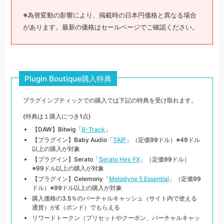
※為替変動の影響により、掲載時の日本円価格と異なる場合
があります。最新の価格はセールページでご確認ください。
Plugin Boutique購入特典
プラグインブティックでの購入では下記の特典を受け取れます。
(特典は１購入につき1点)
【DAW】Bitwig「
8-Track
」
【プラグイン】Baby Audio「
TAIP
」（定価99ドル）※49ドル
以上の購入が対象
【プラグイン】Serato「
Serato Hex FX
」（定価99ドル）
※99ドル以上の購入が対象
【プラグイン】Celemony「
Melodyne 5 Essential
」（定価99
ドル）※99ドル以上の購入が対象
購入価格の3.5％のバーチャルキャッシュ（サイト内で使える
通貨）が£（ポンド）でもらえる
リワードトークン（プリセットやクーポン、バーチャルキャッ