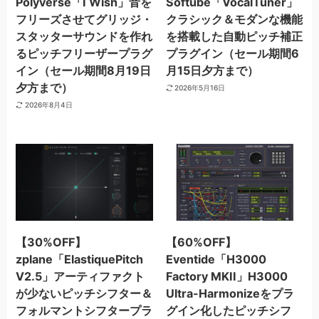
Polyverse「I Wish」音を
Softube「VocalTuner」
フリーズさせてグリッジ・
クラシック＆モダンな機能
スタッターサウンドを作れ
を搭載した自動ピッチ補正
るピッチフリーザープラグ
プラグイン（セール期間6
イン（セール期間8月19日
月15日夕方まで）
夕方まで）
2026年5月16日
2026年8月4日
【30%OFF】
【60%OFF】
zplane「ElastiquePitch
Eventide「H3000
V2.5」アーティファクト
Factory MKII」H3000
が少ないピッチシフター＆
Ultra-Harmonizeをプラ
フォルマントシフタープラ
グイン化したピッチシフ