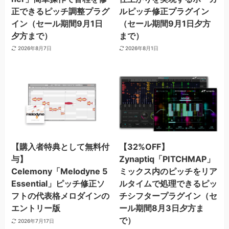
正できるピッチ調整プラグ
ルピッチ修正プラグイン
イン（セール期間9月1日
（セール期間9月1日夕方
夕方まで）
まで）
2026年8月7日
2026年8月1日
【購入者特典として無料付
【32%OFF】
与】
Zynaptiq「PITCHMAP」
Celemony「Melodyne 5
ミックス内のピッチをリア
Essential」ピッチ修正ソ
ルタイムで処理できるピッ
フトの代表格メロダインの
チシフタープラグイン（セ
エントリー版
ール期間8月3日夕方ま
で）
2026年7月17日