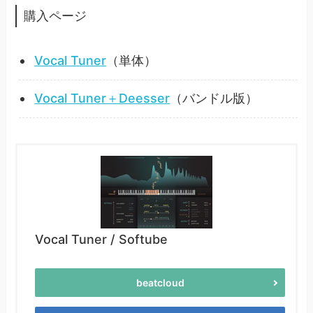
購入ページ
Vocal Tuner
（単体）
Vocal Tuner＋Deesser
（バンドル版）
Vocal Tuner / Softube
beatcloud