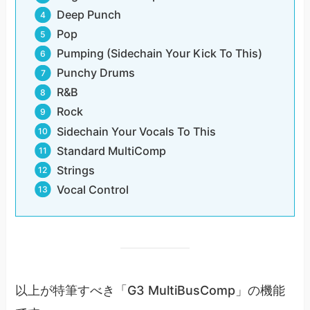
Deep Punch
Pop
Pumping (Sidechain Your Kick To This)
Punchy Drums
R&B
Rock
Sidechain Your Vocals To This
Standard MultiComp
Strings
Vocal Control
以上が特筆すべき「G3 MultiBusComp」の機能