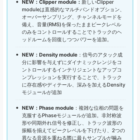
NEW：Clipper module：
新しいClipper
moduleは直感的なマルチバンドオプション、
オーバーサンプリング、チャンネルモードを
備え、音量(RMS)を保ったままピークレベル
のみをコントロールすることでトラックのヘ
ッドルームを回復しつつパワーを追加。
NEW：Density module
：信号のアタック成
分に影響を与えずにダイナミックレンジをコ
ントロールするインテリジェントなアップコ
ンプレッションを実行することで、トラック
に存在感やディテール、深みを加えるDensity
モジュールが追加
NEW：Phase module
：複雑な位相の問題を
克服するPhaseモジュールが追加。非対称波
形や同期外れ信号を修正し、トラック波形の
振幅を揃えてピークレベルを下げたり、2つの
異なる音源を重ねる際に最もサンプルが噛み