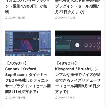
ィオエンハンサープラグイ
態へ整えられる周波数補正
ン（通常4,900円）が無
プラグイン（セール期間7
料
月27日夕方まで）
2026年7月25日
2026年7月22日
【76%OFF】
【48%OFF】
Sonnox「Oxford
Klevgrand「Brusfri」シ
SuprEsser」ダイナミッ
ンプルな操作でノイズが除
クEQを搭載したディエッ
去できるノイズリデューサ
サープラグイン（セール期
ー（セール期間8月18日夕
間8月1日夕方まで）
方まで）
2026年7月16日
2026年7月15日