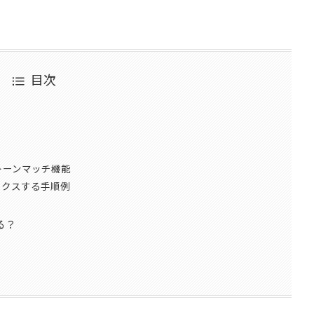
目次
トーンマッチ機能
ミックスする手順例
る？