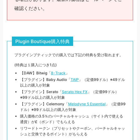
確認ください。
Plugin Boutique購入特典
プラグインブティックでの購入では下記の特典を受け取れます。
(特典は１購入につき1点)
【DAW】Bitwig「
8-Track
」
【プラグイン】Baby Audio「
TAIP
」（定価99ドル）※49ドル
以上の購入が対象
【プラグイン】Serato「
Serato Hex FX
」（定価99ドル）
※99ドル以上の購入が対象
【プラグイン】Celemony「
Melodyne 5 Essential
」（定価99
ドル）※99ドル以上の購入が対象
購入価格の3.5％のバーチャルキャッシュ（サイト内で使える
通貨）が£（ポンド）でもらえる
リワードトークン（プリセットやクーポン、バーチャルキャッ
シュと交換できるポイント）がもらえる