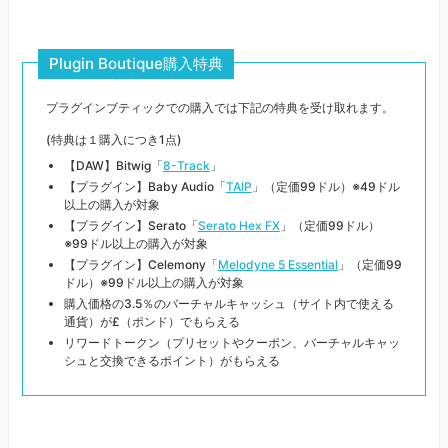
Plugin Boutique購入特典
プラグインブティックでの購入では下記の特典を受け取れます。
(特典は１購入につき1点)
【DAW】Bitwig「
8-Track
」
【プラグイン】Baby Audio「
TAIP
」（定価99ドル）※49ドル
以上の購入が対象
【プラグイン】Serato「
Serato Hex FX
」（定価99ドル）
※99ドル以上の購入が対象
【プラグイン】Celemony「
Melodyne 5 Essential
」（定価99
ドル）※99ドル以上の購入が対象
購入価格の3.5％のバーチャルキャッシュ（サイト内で使える
通貨）が£（ポンド）でもらえる
リワードトークン（プリセットやクーポン、バーチャルキャッ
シュと交換できるポイント）がもらえる