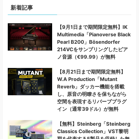
新着記事
【9月1日まで期間限定無料】IK
Multimedia「Pianoverse Black
Pearl B200」Bösendorfer
214VCをサンプリングしたピア
ノ音源（€99.99）が無料
【8月21日まで期間限定無料】
W.A Production「Mutant
Reverb」ダッカー機能を搭載
し、原音の明瞭さを保ちながら
空間を表現するリバーブプラグ
イン（通常39ドル）が無料
【無料】Steinberg「Steinberg
Classics Collection」VST黎明
期を代表する5製品を収録した無