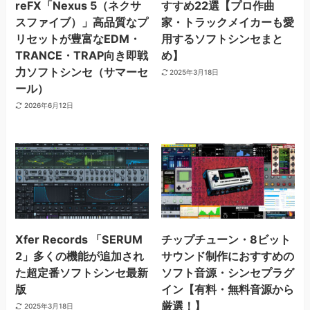
reFX「Nexus 5（ネクサ
すすめ22選【プロ作曲
スファイブ）」高品質なプ
家・トラックメイカーも愛
リセットが豊富なEDM・
用するソフトシンセまと
TRANCE・TRAP向き即戦
め】
力ソフトシンセ（サマーセ
2025年3月18日
ール）
2026年6月12日
Xfer Records 「SERUM
チップチューン・8ビット
2」多くの機能が追加され
サウンド制作におすすめの
た超定番ソフトシンセ最新
ソフト音源・シンセプラグ
版
イン【有料・無料音源から
厳選！】
2025年3月18日