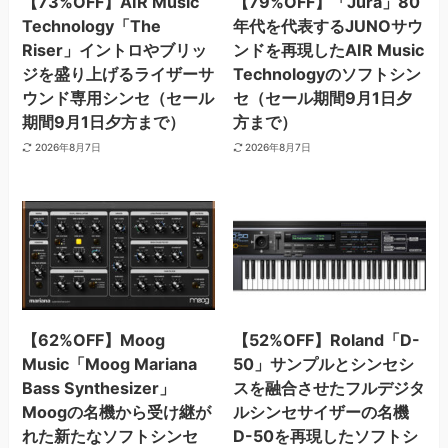
【73%OFF】AIR Music
【79%OFF】「Jura」80
Technology「The
年代を代表するJUNOサウ
Riser」イントロやブリッ
ンドを再現したAIR Music
ジを盛り上げるライザーサ
Technologyのソフトシン
ウンド専用シンセ（セール
セ（セール期間9月1日夕
期間9月1日夕方まで）
方まで）
2026年8月7日
2026年8月7日
【62%OFF】Moog
【52%OFF】Roland「D-
Music「Moog Mariana
50」サンプルとシンセシ
Bass Synthesizer」
スを融合させたフルデジタ
Moogの名機から受け継が
ルシンセサイザーの名機
れた新たなソフトシンセ
D-50を再現したソフトシ