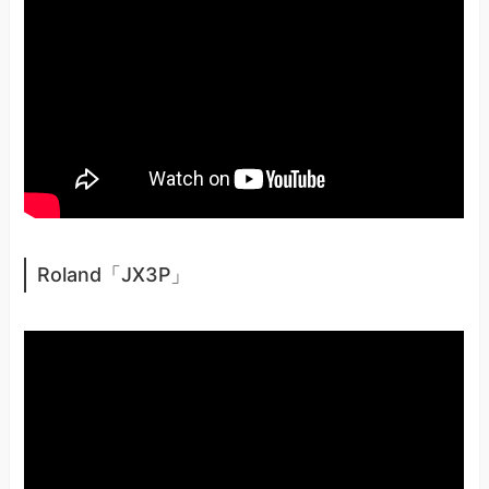
Roland「JX3P」