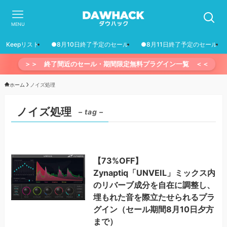
MENU
Keepリスト
●8月10日終了予定のセール
●8月11日終了予定のセール
＞＞ 終了間近のセール・期間限定無料プラグイン一覧 ＜＜
ホーム
ノイズ処理
ノイズ処理
– tag –
【73%OFF】
Zynaptiq「UNVEIL」ミックス内
のリバーブ成分を自在に調整し、
埋もれた音を際立たせられるプラ
グイン（セール期間8月10日夕方
まで）