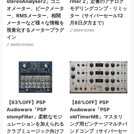
stereoAnalyser2」ゴニ
rmer 2」定番のアナログ
オメーター、ピークメータ
モデリングコンプ・リミッ
ー、RMSメーター、相関
ター（サイバーセール12
メーターなど様々な情報を
月8日夕方まで）
視覚化するメータープラグ
2025年12月9日
イン
2025年12月24日
【63%OFF】PSP
【86%OFF】PSP
Audioware「PSP
Audioware「PSP
stompFilter」柔軟なモジ
oldTimerMB」マスタリ
ュレーションを加えられる
ング用ビンテージマルチバ
クラブミュージック向けフ
ンドコンプ（サイバーセー