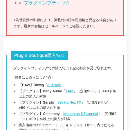
＞＞
プラグインブティック
※為替変動の影響により、掲載時の日本円価格と異なる場合があり
ます。最新の価格はセールページでご確認ください。
Plugin Boutique購入特典
プラグインブティックでの購入では下記の特典を受け取れます。
(特典は１購入につき1点)
【DAW】Bitwig「
8-Track
」
【プラグイン】Baby Audio「
TAIP
」（定価99ドル）※49ドル
以上の購入が対象
【プラグイン】Serato「
Serato Hex FX
」（定価99ドル）
※99ドル以上の購入が対象
【プラグイン】Celemony「
Melodyne 5 Essential
」（定価99
ドル）※99ドル以上の購入が対象
購入価格の3.5％のバーチャルキャッシュ（サイト内で使える