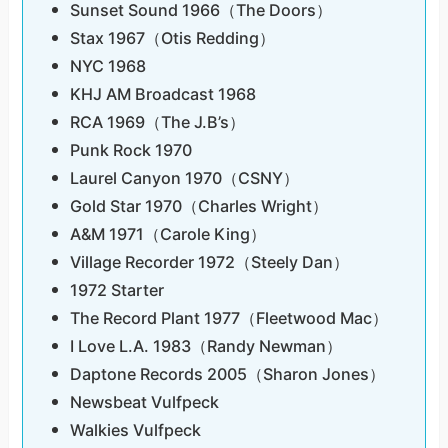
Sunset Sound 1966（The Doors）
Stax 1967（Otis Redding）
NYC 1968
KHJ AM Broadcast 1968
RCA 1969（The J.B’s）
Punk Rock 1970
Laurel Canyon 1970（CSNY）
Gold Star 1970（Charles Wright）
A&M 1971（Carole King）
Village Recorder 1972（Steely Dan）
1972 Starter
The Record Plant 1977（Fleetwood Mac）
I Love L.A. 1983（Randy Newman）
Daptone Records 2005（Sharon Jones）
Newsbeat Vulfpeck
Walkies Vulfpeck