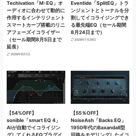
Techivation「M-EQ」オ
Eventide「SplitEQ」トラ
ーディオに合わせて動的に
ンジェントとトーナルを分
作用するインテリジェント
割してイコライジングでき
スマートカーブ搭載のリニ
る最先端EQ（セール期間
アフェーズイコライザー
8月24日まで）
（セール期間8月5日まで
2026年7月29日
延長）
2026年8月1日
【54%OFF】
【55％OFF】
sonible「smart EQ 4」
NoiseAsh「Backs EQ」
AIが自動でイコライジン
1950年代のBaxandall型
グしてくれるEQプラグイ
回路をモデリングしたイコ