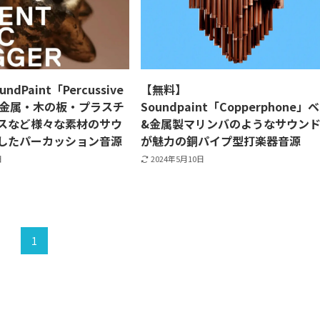
dPaint「Percussive
【無料】
rs」金属・木の板・プラスチ
Soundpaint「Copperphone」
スなど様々な素材のサウ
&金属製マリンバのようなサウン
したパーカッション音源
が魅力の銅パイプ型打楽器音源
日
2024年5月10日
1