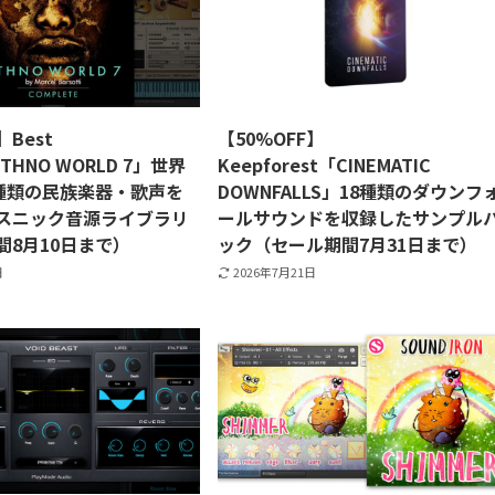
】Best
【50%OFF】
ETHNO WORLD 7」世界
Keepforest「CINEMATIC
2種類の民族楽器・歌声を
DOWNFALLS」18種類のダウンフ
スニック音源ライブラリ
ールサウンドを収録したサンプル
間8月10日まで）
ック（セール期間7月31日まで）
日
2026年7月21日