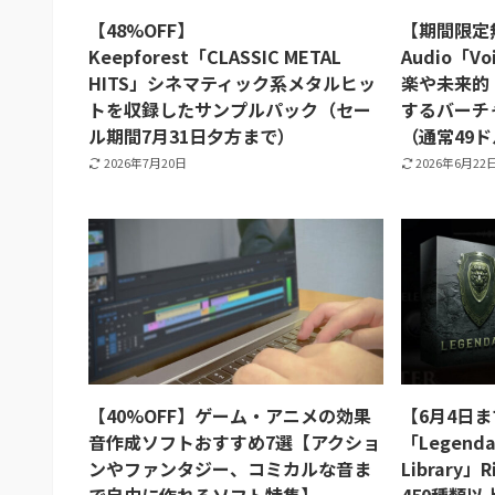
【48%OFF】
【期間限定無
Keepforest「CLASSIC METAL
Audio「V
HITS」シネマティック系メタルヒッ
楽や未来的
トを収録したサンプルパック（セー
するバーチ
ル期間7月31日夕方まで）
（通常49
2026年7月20日
2026年6月22
【40%OFF】ゲーム・アニメの効果
【6月4日
音作成ソフトおすすめ7選【アクショ
「Legendar
ンやファンタジー、コミカルな音ま
Library」