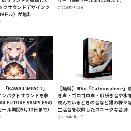
以上のサウンドを収録した
リー（GWセール5月12日まで）
ックサウンドデザインツ
2026年4月16日
39ドル）が無料
日
】「KAWAII IMPACT」
【無料】8Dio「Catmosphere」
のインパクトサウンドを収
き声・ゴロゴロ声・爪研ぎ音や水
I FUTURE SAMPLESの
飲んでいるときの音など猫の様々
セール期間5月12日まで）
生活音を収録したユニークな音源
日
2026年3月29日