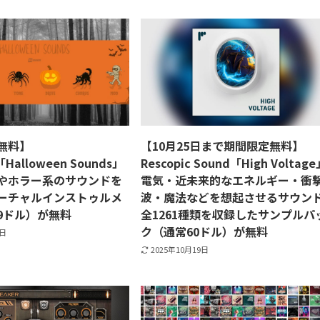
無料】
【10月25日まで期間限定無料】
「Halloween Sounds」
Rescopic Sound「High Voltag
やホラー系のサウンドを
電気・近未来的なエネルギー・衝
ーチャルインストゥルメ
波・魔法などを想起させるサウン
9ドル）が無料
全1261種類を収録したサンプルパ
ク（通常60ドル）が無料
1日
2025年10月19日