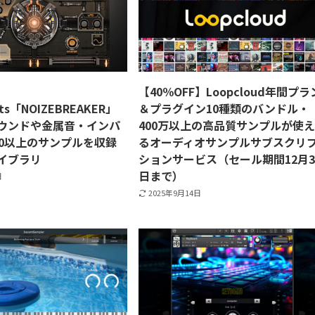
【40％OFF】Loopcloud年間プラ
nts「NOIZEBREAKER」
＆プラグイン10種類のバンドル・
ウンドや金属音・インパ
400万以上の高品質サンプルが使
00以上のサンプルを収録
るオーディオサンプルサブスクリ
イブラリ
ションサービス（セール期間12月3
日まで）
日
2025年9月14日