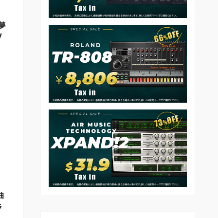
や夢
ブ
）
曲
ラ