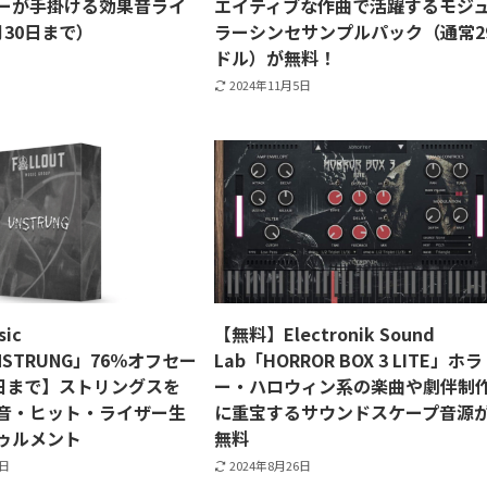
ーが手掛ける効果音ライ
エイティブな作曲で活躍するモジ
月30日まで）
ラーシンセサンプルパック（通常2
ドル）が無料！
2024年11月5日
sic
【無料】Electronik Sound
NSTRUNG」76％オフセー
Lab「HORROR BOX 3 LITE」ホラ
9日まで】ストリングスを
ー・ハロウィン系の楽曲や劇伴制
音・ヒット・ライザー生
に重宝するサウンドスケープ音源
ゥルメント
無料
0日
2024年8月26日