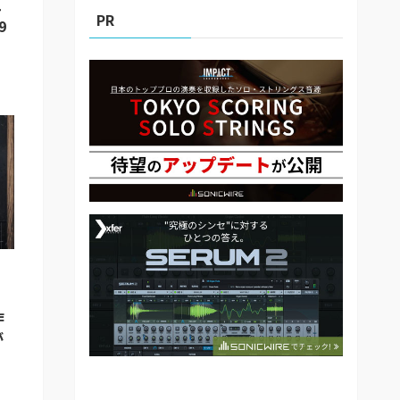
ュ
PR
9
作
が