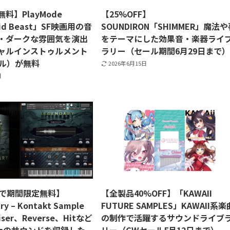
料】PlayMode
【25%OFF】
oid Beast」SF映画用の音
SOUNDIRON「SHIMMER」魔法
・ダークな雰囲気を演出
をテーマにした効果音・楽器ライ
ャルインストゥルメント
ラリー（セール期間6月29日まで
ドル）が無料
2026年6月15日
日
まで期間限定無料】
【全製品40%OFF】「KAWAII
y – Kontakt Sample
FUTURE SAMPLES」KAWAII系楽
Riser、Reverse、Hitなど
の制作で活躍するサウンドライブ