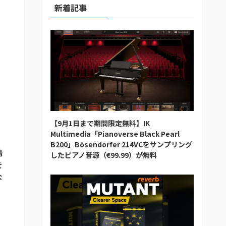
新着記事
【9月1日まで期間限定無料】IK
Multimedia「Pianoverse Black Pearl
B200」Bösendorfer 214VCをサンプリング
鳴
したピアノ音源（€99.99）が無料
を
な