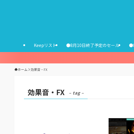
Keepリスト
●8月10日終了予定のセール
●
ホーム
効果音・FX
効果音・FX
– tag –