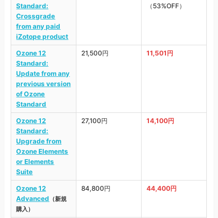
Standard:
（53%OFF）
Crossgrade
from any paid
iZotope product
Ozone 12
21,500円
11,501円
Standard:
Update from any
previous version
of Ozone
Standard
Ozone 12
27,100円
14,100円
Standard:
Upgrade from
Ozone Elements
or Elements
Suite
Ozone 12
84,800円
44,400円
Advanced
（新規
購入）