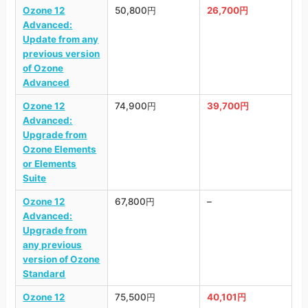
Ozone 12
50,800円
26,700円
Advanced:
Update from any
previous version
of Ozone
Advanced
Ozone 12
74,900円
39,700円
Advanced:
Upgrade from
Ozone Elements
or Elements
Suite
Ozone 12
67,800円
–
Advanced:
Upgrade from
any previous
version of Ozone
Standard
Ozone 12
75,500円
40,101円