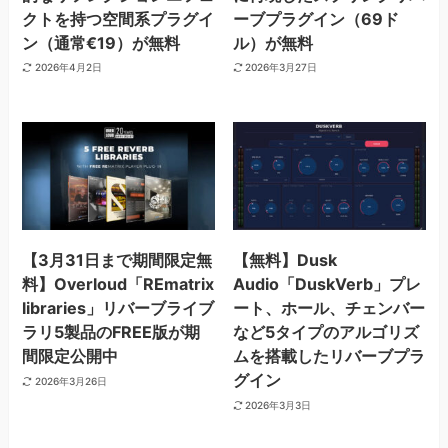
クトを持つ空間系プラグイ
ーブプラグイン（69ド
ン（通常€19）が無料
ル）が無料
2026年4月2日
2026年3月27日
【3月31日まで期間限定無
【無料】Dusk
料】Overloud「REmatrix
Audio「DuskVerb」プレ
libraries」リバーブライブ
ート、ホール、チェンバー
ラリ5製品のFREE版が期
など5タイプのアルゴリズ
間限定公開中
ムを搭載したリバーブプラ
グイン
2026年3月26日
2026年3月3日