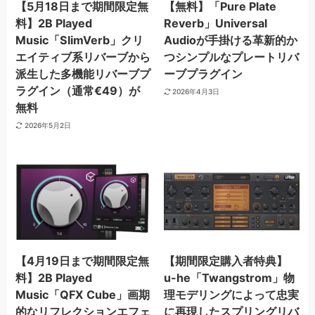
【5月18日まで期間限定無
【無料】「Pure Plate
料】2B Played
Reverb」Universal
Music「SlimVerb」クリ
Audioが手掛ける革新的か
エイティブ系リバーブから
つシンプルなプレートリバ
派生した多機能リバーブプ
ーブプラグイン
ラグイン（通常€49）が
2026年4月3日
無料
2026年5月2日
【4月19日まで期間限定無
【期間限定購入者特典】
料】2B Played
u-he「Twangstrom」物
Music「QFX Cube」画期
理モデリングによって忠実
的なリフレクションエフェ
に再現したスプリングリバ