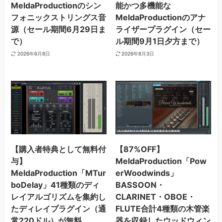
MeldaProductionのシン
能かつ多機能な
フォニックストリングス音
MeldaProductionのアナ
源（セール期間6月29日ま
ライザープラグイン（セー
で）
ル期間9月1日夕方まで）
2026年6月8日
2026年8月3日
【購入者特典として無料付
【87%OFF】
与】
MeldaProduction「Pow
MeldaProduction「MTur
erWoodwinds」
boDelay」41種類のディ
BASSOON・
レイアルゴリズムを集約し
CLARINET・OBOE・
たディレイプラグイン（通
FLUTE合計4種類の木管楽
常220ドル）が無料
器を収録したウッドウィン