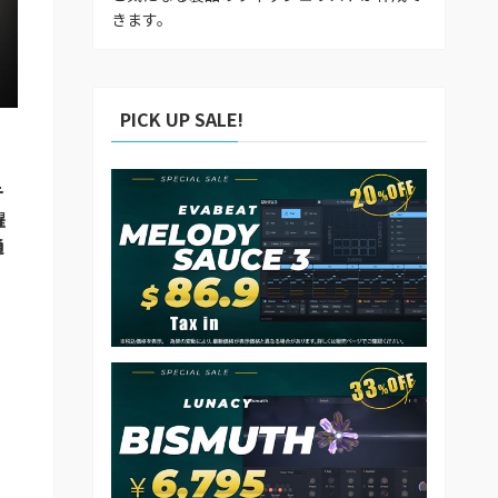
きます。
PICK UP SALE!
テ
躍
通