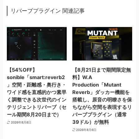
リバーブプラグイン 関連記事
【54%OFF】
【8月21日まで期間限定無
sonible「smart:reverb2
料】W.A
」空間・距離感・奥行き・
Production「Mutant
ワイド感を直感的かつ素早
Reverb」ダッカー機能を
く調整できる次世代のイン
搭載し、原音の明瞭さを保
テリジェントリバーブ（セ
ちながら空間を表現するリ
ール期間8月20日まで）
バーブプラグイン（通常
39ドル）が無料
2026年8月8日
2026年8月6日