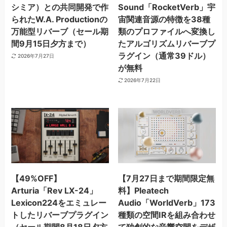
シミア）との共同開発で作
Sound「RocketVerb」宇
られたW.A. Productionの
宙関連音源の特徴を38種
万能型リバーブ（セール期
類のプロファイルへ変換し
間9月15日夕方まで）
たアルゴリズムリバーブプ
ラグイン（通常39ドル）
2026年7月27日
が無料
2026年7月22日
【49%OFF】
【7月27日まで期間限定無
Arturia「Rev LX-24」
料】Pleatech
Lexicon224をエミュレー
Audio「WorldVerb」173
トしたリバーブプラグイン
種類の空間IRを組み合わせ
（セール期間8月18日夕方
て独創的な音響空間をデザ