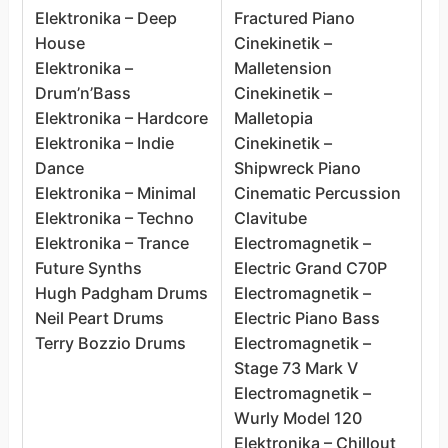
Elektronika – Deep
Fractured Piano
B
House
Cinekinetik –
B
Elektronika –
Malletension
C
Drum’n’Bass
Cinekinetik –
F
Elektronika – Hardcore
Malletopia
C
Elektronika – Indie
Cinekinetik –
M
Dance
Shipwreck Piano
C
Elektronika – Minimal
Cinematic Percussion
M
Elektronika – Techno
Clavitube
C
Elektronika – Trance
Electromagnetik –
S
Future Synths
Electric Grand C70P
C
Hugh Padgham Drums
Electromagnetik –
C
Neil Peart Drums
Electric Piano Bass
E
Terry Bozzio Drums
Electromagnetik –
E
Stage 73 Mark V
E
Electromagnetik –
E
Wurly Model 120
E
Elektronika – Chillout
S