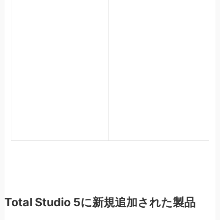
T
T
T
T
T
T
V
M
W
A
W
Total Studio 5に新規追加された製品