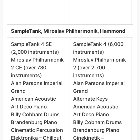
L
N
R
SampleTank, Miroslav Philharmonik, Hammond
SampleTank 4 SE
SampleTank 4 (6,000
S
(2,000 instruments)
instruments)
(
Miroslav Philharmonik
Miroslav Philharmonik
M
2 CE (over 730
2 (over 2,700
2
instruments)
instruments)
i
Alan Parsons Imperial
Alan Parsons Imperial
H
Grand
Grand
A
American Acoustic
Alternate Keys
G
Art Deco Piano
American Acoustic
A
Billy Cobham Drums
Art Deco Piano
A
Brandenburg Piano
Billy Cobham Drums
A
Cinematic Percussion
Brandenburg Piano
B
Elektronika – Chillout
Cinekinetik –
B