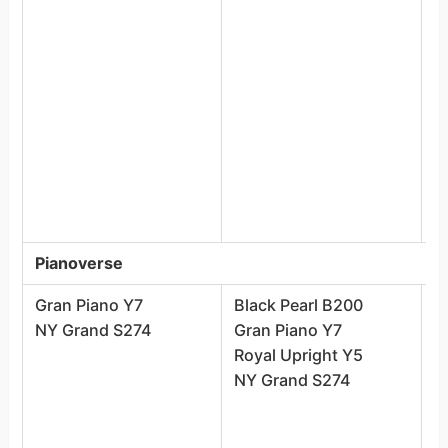
G
H
L
J
M
R
M
O
R
Pianoverse
Gran Piano Y7
Black Pearl B200
B
NY Grand S274
Gran Piano Y7
B
Royal Upright Y5
C
NY Grand S274
G
G
H