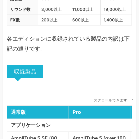
サウンド数
3,000以上
11,000以上
19,000以上
FX数
200以上
600以上
1,400以上
各エディションに収録されている製品の内訳は下
記の通りです。
収録製品
スクロールできます
通常版
Pro
M
アプリケーション
AmpliTube 5 SE (80
AmpliTube 5 (over 180
A