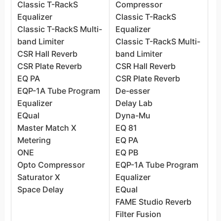
Classic T-RackS
Compressor
C
Equalizer
Classic T-RackS
C
Classic T-RackS Multi-
Equalizer
C
band Limiter
Classic T-RackS Multi-
C
CSR Hall Reverb
band Limiter
E
CSR Plate Reverb
CSR Hall Reverb
C
EQ PA
CSR Plate Reverb
b
EQP-1A Tube Program
De-esser
C
Equalizer
Delay Lab
C
EQual
Dyna-Mu
C
Master Match X
EQ 81
C
Metering
EQ PA
C
ONE
EQ PB
D
Opto Compressor
EQP-1A Tube Program
D
Saturator X
Equalizer
D
Space Delay
EQual
D
FAME Studio Reverb
E
Filter Fusion
E