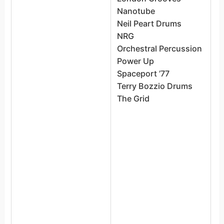
Nanotube
H
Neil Peart Drums
H
NRG
H
Orchestral Percussion
L
Power Up
L
Spaceport ’77
M
Terry Bozzio Drums
H
The Grid
M
C
M
o
M
S
M
V
N
N
N