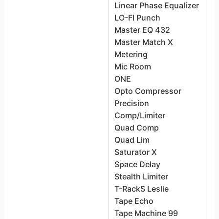
Linear Phase Equalizer
E
LO-FI Punch
E
Master EQ 432
E
Master Match X
E
Metering
E
Mic Room
E
ONE
F
Opto Compressor
F
Precision
J
Comp/Limiter
S
Quad Comp
L
Quad Lim
L
Saturator X
L
Space Delay
M
Stealth Limiter
M
T-RackS Leslie
M
Tape Echo
M
Tape Machine 99
O