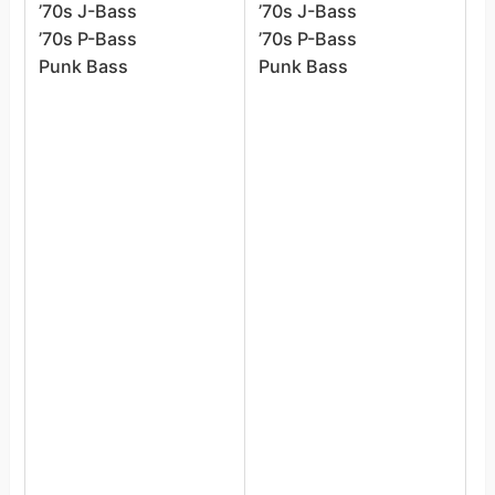
’70s J-Bass
’70s J-Bass
’
’70s P-Bass
’70s P-Bass
’
Punk Bass
Punk Bass
A
B
D
F
F
F
F
H
I
J
M
M
P
R
R
S