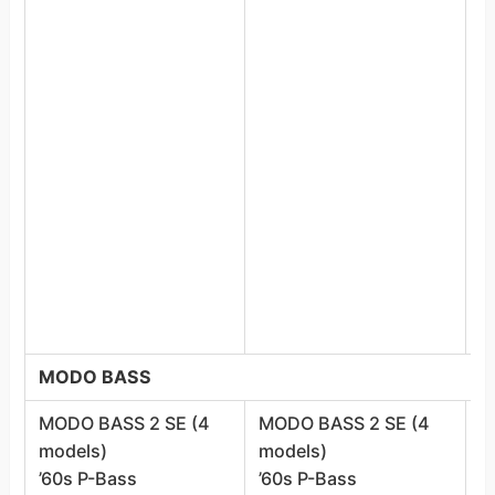
O
P
S
L
S
T
T
U
T
U
T
T
MODO BASS
MODO BASS 2 SE (4
MODO BASS 2 SE (4
M
models)
models)
m
’60s P-Bass
’60s P-Bass
’