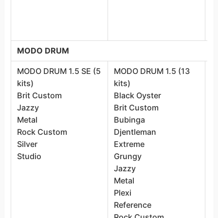
S
T
V
MODO DRUM
MODO DRUM 1.5 SE (5
MODO DRUM 1.5 (13
M
kits)
kits)
k
Brit Custom
Black Oyster
B
Jazzy
Brit Custom
B
Metal
Bubinga
D
Rock Custom
Djentleman
E
Silver
Extreme
G
Studio
Grungy
J
Jazzy
P
Metal
R
Plexi
R
Reference
S
Rock Custom
B