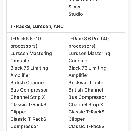
Silver
M
Studio
S
T-RackS, Lurssen, ARC
T-RackS 6 (19
T-RackS 6 Pro (40
T
processors)
processors)
6
Lurssen Mastering
Lurssen Mastering
L
Console
Console
C
Black 76 Limiting
Black 76 Limiting
A
Amplifier
Amplifier
B
British Channel
Brickwall Limiter
B
Bus Compressor
British Channel
A
Channel Strip X
Bus Compressor
B
Classic T-RackS
Channel Strip X
B
Clipper
Classic T-RackS
B
Classic T-RackS
Clipper
C
Compressor
Classic T-RackS
C