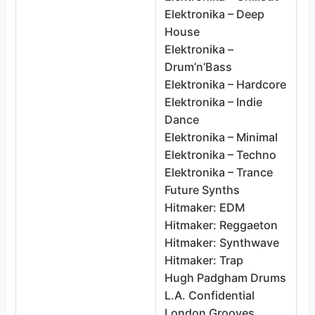
Elektronika – Deep
E
House
W
Elektronika –
E
Drum’n’Bass
E
Elektronika – Hardcore
H
Elektronika – Indie
E
Dance
D
Elektronika – Minimal
E
Elektronika – Techno
E
Elektronika – Trance
D
Future Synths
E
Hitmaker: EDM
E
Hitmaker: Reggaeton
E
Hitmaker: Synthwave
E
Hitmaker: Trap
S
Hugh Padgham Drums
F
L.A. Confidential
H
London Grooves
H