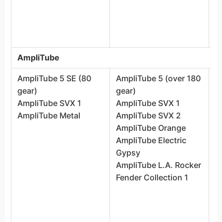
T
1
m
AmpliTube
AmpliTube 5 SE (80
AmpliTube 5 (over 180
A
gear)
gear)
(
AmpliTube SVX 1
AmpliTube SVX 1
A
AmpliTube Metal
AmpliTube SVX 2
A
AmpliTube Orange
A
AmpliTube Electric
A
Gypsy
A
AmpliTube L.A. Rocker
M
Fender Collection 1
A
M
A
A