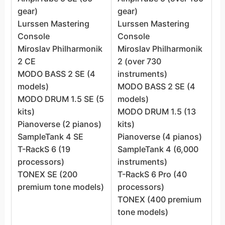
gear)
gear)
(
Lurssen Mastering
Lurssen Mastering
A
Console
Console
H
Miroslav Philharmonik
Miroslav Philharmonik
L
2 CE
2 (over 730
C
MODO BASS 2 SE (4
instruments)
M
models)
MODO BASS 2 SE (4
2
MODO DRUM 1.5 SE (5
models)
i
kits)
MODO DRUM 1.5 (13
M
Pianoverse (2 pianos)
kits)
m
SampleTank 4 SE
Pianoverse (4 pianos)
M
T-RackS 6 (19
SampleTank 4 (6,000
k
processors)
instruments)
P
TONEX SE (200
T-RackS 6 Pro (40
p
premium tone models)
processors)
S
TONEX (400 premium
(
tone models)
T
6