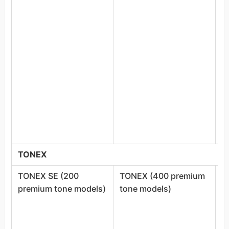
G
A
A
S
A
D
F
F
F
M
X
TONEX
TONEX SE (200
TONEX (400 premium
T
premium tone models)
tone models)
1
m
A
B