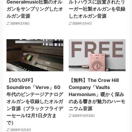
Generalmusic社製のオル
ルトハウスに設置されたリ
ガンをサンプリングしたオ
ーガー社製オルガンを収録
ルガン音源
したオルガン音源
2026年2月8日
2026年2月4日
【50%OFF】
【無料】The Crow Hill
Soundiron「Verve」60
Company「Vaults
年代のビンテージアナログ
Harmonium」暖かく深み
オルガンを収録したオルガ
のある響きが魅力のハーモ
ン音源（ブラックフライデ
ニウム音源
ーセール12月1日夕方ま
2025年10月23日
で）
2025年12月2日