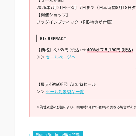
【セール期間】
2026年7月21日～8月17日まで（日本時間8月18日
【開催ショップ】
プラグインブティック（PIB特典が付属）
Efx REFRACT
【価格】8,785円 (税込) →
40%オフ 5,190円 (税込)
＞＞
セールページへ
【最大49%OFF】Arturiaセール
＞＞
セール対象製品一覧
※為替変動の影響により、掲載時の日本円価格と異なる場合があ
Plugin Boutique購入特典