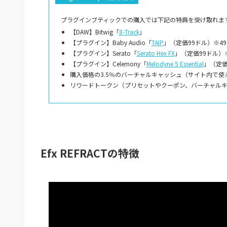
プラグインブティックでの購入では下記の特典を受け取れます
【DAW】Bitwig「
8-Track
」
【プラグイン】Baby Audio「
TAIP
」（定価99ドル）※4
【プラグイン】Serato「
Serato Hex FX
」（定価99ドル）
【プラグイン】Celemony「
Melodyne 5 Essential
」（定価
購入価格の3.5％のバーチャルキャッシュ（サイト内で使
リワードトークン（プリセットやクーポン、バーチャル
Efx REFRACTの特徴