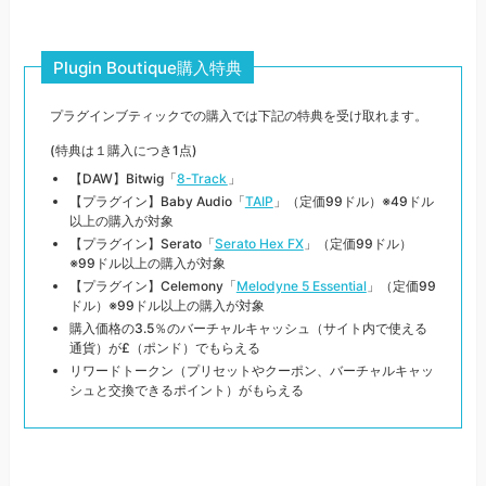
Plugin Boutique購入特典
プラグインブティックでの購入では下記の特典を受け取れます。
(特典は１購入につき1点)
【DAW】Bitwig「
8-Track
」
【プラグイン】Baby Audio「
TAIP
」（定価99ドル）※49ドル
以上の購入が対象
【プラグイン】Serato「
Serato Hex FX
」（定価99ドル）
※99ドル以上の購入が対象
【プラグイン】Celemony「
Melodyne 5 Essential
」（定価99
ドル）※99ドル以上の購入が対象
購入価格の3.5％のバーチャルキャッシュ（サイト内で使える
通貨）が£（ポンド）でもらえる
リワードトークン（プリセットやクーポン、バーチャルキャッ
シュと交換できるポイント）がもらえる