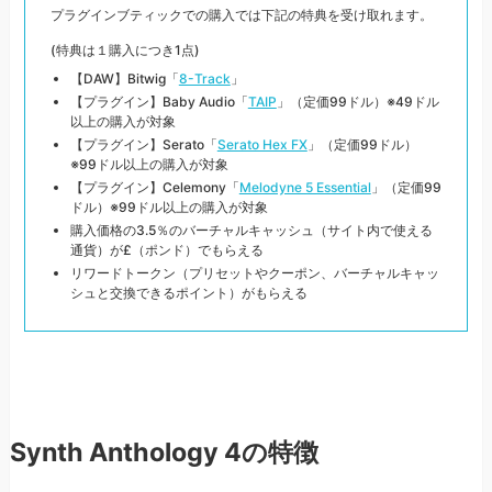
プラグインブティックでの購入では下記の特典を受け取れます。
(特典は１購入につき1点)
【DAW】Bitwig「
8-Track
」
【プラグイン】Baby Audio「
TAIP
」（定価99ドル）※49ドル
以上の購入が対象
【プラグイン】Serato「
Serato Hex FX
」（定価99ドル）
※99ドル以上の購入が対象
【プラグイン】Celemony「
Melodyne 5 Essential
」（定価99
ドル）※99ドル以上の購入が対象
購入価格の3.5％のバーチャルキャッシュ（サイト内で使える
通貨）が£（ポンド）でもらえる
リワードトークン（プリセットやクーポン、バーチャルキャッ
シュと交換できるポイント）がもらえる
Synth Anthology 4の特徴