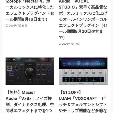
iZotope「Nectar 4」ボ
Audio「VOCAL
ーカルミックスに特化した
STUDIO」素早く高品質な
エフェクトプラグイン（セ
ボーカルミックスに仕上げ
ール期間8月16日まで）
るオールインワンボーカル
エフェクトプラグイン（セ
2026年7月25日
ール期間8月20日夕方ま
で）
2026年7月17日
【無料】Maciel
【51%OFF】
Audio「VxBx」ノイズ抑
UJAM「VOXCRAFT」ピ
制、ダイナミクス処理、空
ッチ＆フォルマントシフト
間系エフェクトまでを1つ
やチョップ機能など多彩な