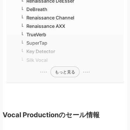
Renaissance DeEsser
DeBreath
Renaissance Channel
Renaissance AXX
TrueVerb
SuperTap
Key Detector
Silk Vocal
もっと見る
Vocal Productionのセール情報