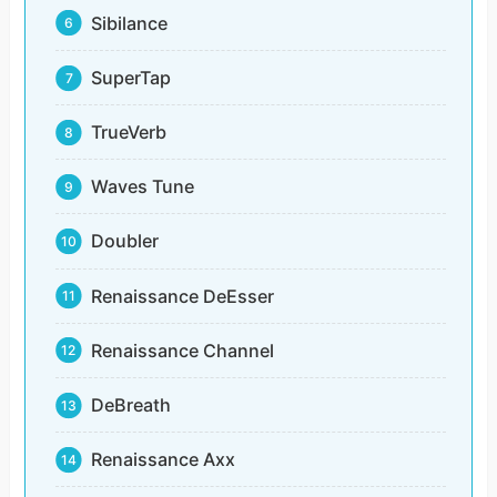
Sibilance
SuperTap
TrueVerb
Waves Tune
Doubler
Renaissance DeEsser
Renaissance Channel
DeBreath
Renaissance Axx