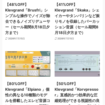
【48%OFF】
【41%OFF】
Klevgrand「Brusfri」シ
Klevgrand「Skaka」シェ
ンプルな操作でノイズが除
イカーやタンバリンなど振
去できるノイズリデューサ
りモノを収録したパーカッ
ー（セール期間8月18日夕
ション音源（セール期間8
方まで）
月18日夕方まで）
2026年7月15日
2026年7月15日
【80%OFF】
【50%OFF】
Klevgrand「Elpiano 」個
Klevgrand「Korvpresso
性の異なる10種類のモデ
r」直感的かつ効果的な圧
ルを搭載したエレピ音源コ
縮処理ができる視認性の良