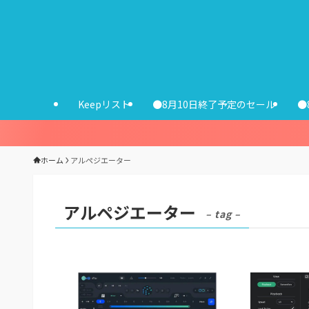
Keepリスト
●8月10日終了予定のセール
●
ホーム
アルペジエーター
アルペジエーター
– tag –