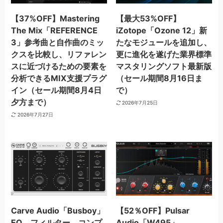
【37%OFF】Mastering
【最大53%OFF】
The Mix「REFERENCE
iZotope「Ozone 12」新
3」参考曲と自作曲のミッ
たなモジュールを追加し、
クスを比較し、リファレン
更に進化を遂げた業界標準
スに近づけるための要素を
マスタリングソフト最新版
分析できるMIX支援プラグ
（セール期間8月16日ま
イン（セール期間8月4日
で）
夕方まで）
2026年7月25日
2026年7月27日
Carve Audio「Busboy」
【52％OFF】Pulsar
EQ、フィルター、コンプ
Audio「W495」