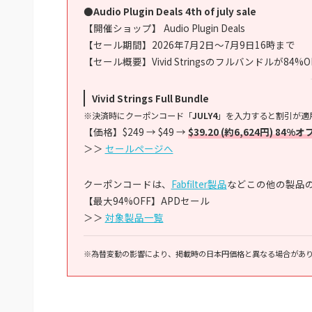
●Audio Plugin Deals 4th of july sale
【開催ショップ】 Audio Plugin Deals
【セール期間】2026年7月2日～7月9日16時まで
【セール概要】Vivid Stringsのフルバンドルが84%O
Vivid Strings Full Bundle
※決済時にクーポンコード「
JULY4
」を入力すると割引が適
【価格】$249 → $49 →
$39.20 (約6,624円) 84%オ
＞＞
セールページへ
クーポンコードは、
Fabfilter製品
などこの他の製品
【最大94%OFF】APDセール
＞＞
対象製品一覧
※為替変動の影響により、掲載時の日本円価格と異なる場合があ