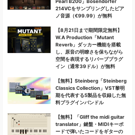
Pearl B200」Bösendorfer
214VCをサンプリングしたピア
ノ音源（€99.99）が無料
【8月21日まで期間限定無料】
W.A Production「Mutant
Reverb」ダッカー機能を搭載
し、原音の明瞭さを保ちながら
空間を表現するリバーブプラグ
イン（通常39ドル）が無料
【無料】Steinberg「Steinberg
Classics Collection」VST黎明
期を代表する5製品を収録した無
料プラグインバンドル
【無料】「Gliff the midi guitar
translator」鍵盤・MIDIキーボ
ードで弾いたコードをギターの