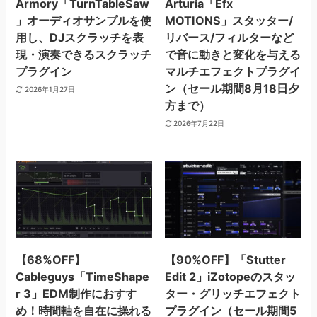
Armory「TurnTableSaw
Arturia「Efx
」オーディオサンプルを使
MOTIONS」スタッター/
用し、DJスクラッチを表
リバース/フィルターなど
現・演奏できるスクラッチ
で音に動きと変化を与える
プラグイン
マルチエフェクトプラグイ
ン（セール期間8月18日夕
2026年1月27日
方まで）
2026年7月22日
【68%OFF】
【90%OFF】「Stutter
Cableguys「TimeShape
Edit 2」iZotopeのスタッ
r 3」EDM制作におすす
ター・グリッチエフェクト
め！時間軸を自在に操れる
プラグイン（セール期間5