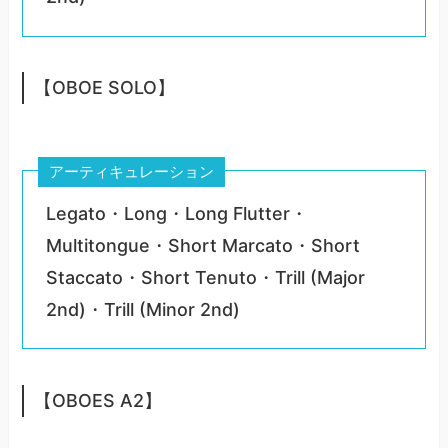
【OBOE SOLO】
アーティキュレーション
Legato・Long・Long Flutter・
Multitongue・Short Marcato・Short
Staccato・Short Tenuto・Trill (Major
2nd)・Trill (Minor 2nd)
【OBOES A2】