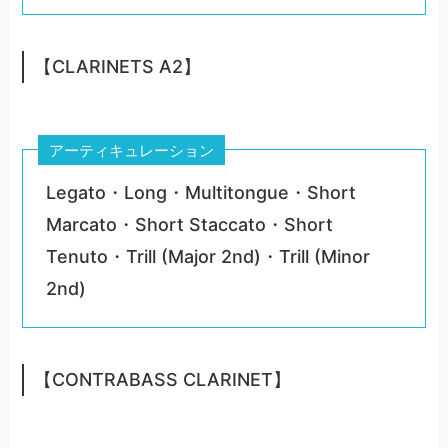
【CLARINETS A2】
アーティキュレーション
Legato・Long・Multitongue・Short
Marcato・Short Staccato・Short
Tenuto・Trill (Major 2nd)・Trill (Minor
2nd)
【CONTRABASS CLARINET】