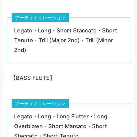
アーティキュレーション
Legato・Long・Short Staccato・Short
Tenuto・Trill (Major 2nd)・Trill (Minor
2nd)
【BASS FLUTE】
アーティキュレーション
Legato・Long・Long Flutter・Long
Overblown・Short Marcato・Short
Staccato・Short Tenuto