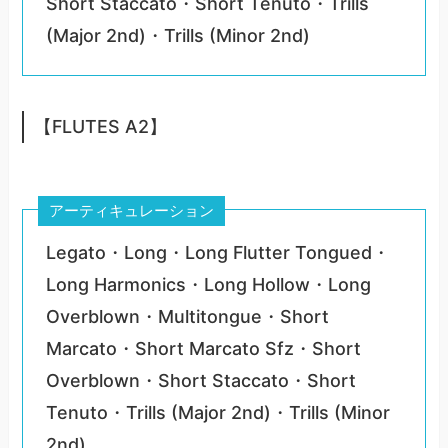
Short Staccato・Short Tenuto・Trills
(Major 2nd)・Trills (Minor 2nd)
【FLUTES A2】
アーティキュレーション
Legato・Long・Long Flutter Tongued・
Long Harmonics・Long Hollow・Long
Overblown・Multitongue・Short
Marcato・Short Marcato Sfz・Short
Overblown・Short Staccato・Short
Tenuto・Trills (Major 2nd)・Trills (Minor
2nd)